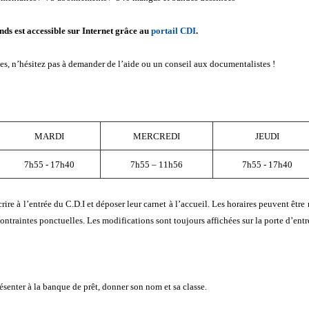
nds est accessible sur Internet grâce au
portail CDI
.
hes, n’hésitez pas à demander de l’aide ou un conseil aux documentalistes !
MARDI
MERCREDI
JEUDI
7h55 - 17h40
7h55 – 11h56
7h55 - 17h40
e à l’entrée du C.D.I et déposer leur carnet à l’accueil. Les horaires peuvent être 
contraintes ponctuelles. Les modifications sont toujours affichées sur la porte d’entr
ésenter à la banque de prêt, donner son nom et sa classe.