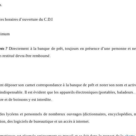
s.
es horaires d’ouverture du C.D.I
ximum
nts ?
Directement à la banque de prêt, toujours en présence d’une personne et ne
 restitué devra être remboursé.
 déposer son carnet correspondance à la banque de prêt et noter son nom et activité 
indispensable. Il est évident que les appareils électroniques (portables, baladeurs…
e et de boissons y est interdite.
des lycéens et personnels de nombreux ouvrages (dictionnaires, encyclopédies, m
on, des logiciels de bureautique et un accès à internet.
ormatiques est réservée uniquement au travail et se fait dans le respect de la
charte