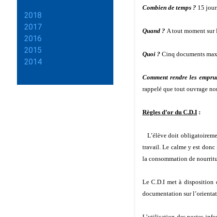
Combien de temps ?
15 jour
2018
2017
Quand ?
A tout moment sur l
2016
2015
Quoi ?
Cinq documents ma
2014
Comment rendre les empru
rappelé que tout ouvrage non
Règles d’or du C.D.I
:
L’élève doit obligatoirement
travail. Le calme y est donc 
la consommation de nourritur
Le C.D.I met à disposition 
documentation sur l’orientati
L’utilisation des postes inf