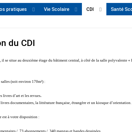
fos pratiques
Vie Scolaire
CDI
Santé Sco
on du CDI
, il se situe au deuxième étage du bâtiment central, à côté de la salle polyvalente «
alles (soit environ 170m²) :
.
s livres d’art et les revues
s livres documentaires, la littérature française, étrangère et un kiosque d’orientation.
est à votre disposition :
entaires / 73 abonnements / 340 mangas et bandes dessinées