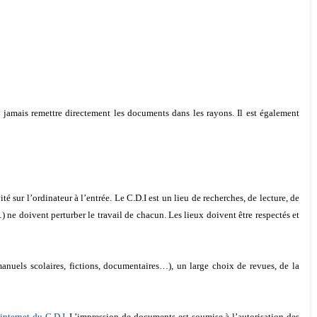
 jamais remettre directement les documents dans les rayons. Il est également
sur l’ordinateur à l’entrée. Le C.D.I est un lieu de recherches, de lecture, de
) ne doivent perturber le travail de chacun. Les lieux doivent être respectés et
anuels scolaires, fictions, documentaires…), un large choix de revues, de la
 internet du C.D.I
. L’impression de documents est soumise à l’autorisation des