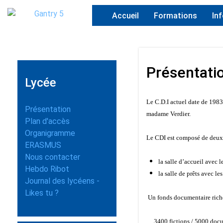
Accueil
Formations
In
Présentati
Lycée
Le C.D.I actuel date de 1983
Présentation
madame Verdier.
Plan d'accès
Organigramme
Le CDI est composé de deux s
ERASMUS
Nous contacter
la salle d’accueil avec le
Hebdo Ribot
la salle de prêts avec le
Journal des lycéens -
Likes tu ?
Un fonds documentaire riche 
3400 fictions / 5000 docum