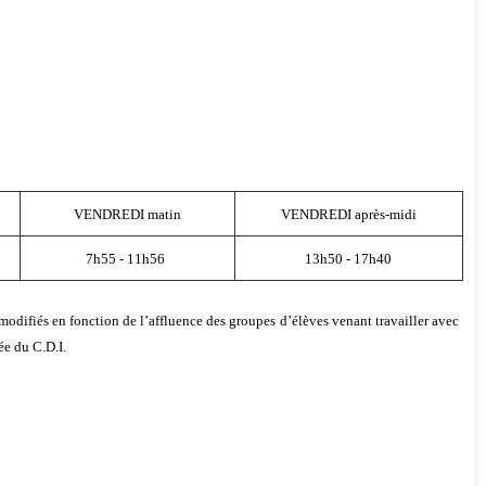
VENDREDI matin
VENDREDI après-midi
7h55 - 11h56
13h50 - 17h40
modifiés en fonction de l’affluence des groupes d’élèves venant travailler avec
ée du C.D.I.